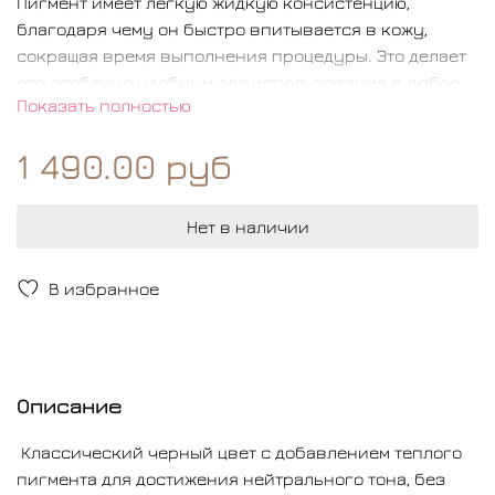
Пигмент имеет легкую жидкую консистенцию,
благодаря чему он быстро впитывается в кожу,
сокращая время выполнения процедуры. Это делает
его особенно удобным для использования в любое
Показать полностью
время года. Кроме того, данный продукт обладает
высокой совместимостью с другими средствами той
1 490.00 руб
же марки, позволяя пользователям
экспериментировать с созданием собственных
уникальных цветовых решений.GHT BROWN), Е3
Нет в наличии
(WARM BROWN), Е5 (DARK BROWN)
В избранное
Описание
Классический черный цвет с добавлением теплого
пигмента для достижения нейтрального тона, без