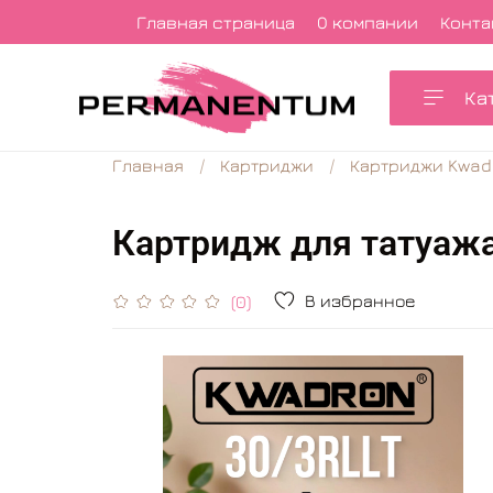
Главная страница
О компании
Конта
Ка
Главная
Картриджи
Картриджи Kwad
Картридж для татуажа
В избранное
(0)