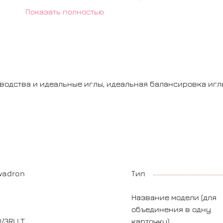
Показать полностью
Картриджи KWADRON™ – это качество
производства и идеальные иглы, идеальная
балансировка иглы позволит работать с
комфортом не оглядываясь на люфт иглы в
носике.
одства и идеальные иглы, идеальная балансировка иглы
wadron
Тип
Название модели (для
объединения в одну
0/3RLLT
карточку)