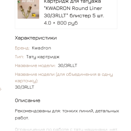
Картридж для татуажа
"KWADRON Round Liner
30/3RLLT" блистер 5 шт.
4.0 × 800 руб
Характеристики
Бренд:
Kwadron
Тип:
Тату картридж
Название модели:
30/3RLLT
Название модели (для объединения в одну
карточку):
30/3RLLT
Описание
Рекомендованы для: тонких линий, детальных
работ.
Ограничение по работе c тату машинами: нет.