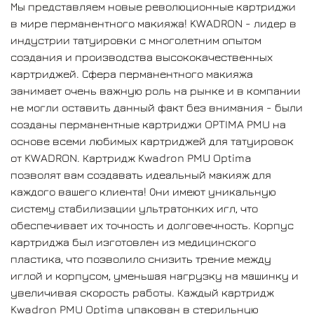
Мы представляем новые революционные картриджи
увеличивая скорость работы. Каждый картридж
в мире перманентного макияжа! KWADRON - лидер в
Kwadron PMU Optima упакован в стерильную
индустрии татуировки с многолетним опытом
одноразовую упаковку. КАРТРИДЖИ KWADRON PMU
создания и производства высококачественных
OPTIMA совместимы с такими машинками, как:
Mast,
картриджей. Сфера перманентного макияжа
Bronc, EQUALIZER Proton MX, Cheyenne Hawk, FK Irons,
занимает очень важную роль на рынке и в компании
Dragonfly, Stella и другие.
не могли оставить данный факт без внимания - были
созданы перманентные картриджи OPTIMA PMU на
основе всеми любимых картриджей для татуировок
от KWADRON. Картридж Kwadron PMU Optima
позволят вам создавать идеальный макияж для
каждого вашего клиента! Они имеют уникальную
систему стабилизации ультратонких игл, что
обеспечивает их точность и долговечность. Корпус
картриджа был изготовлен из медицинского
пластика, что позволило снизить трение между
иглой и корпусом, уменьшая нагрузку на машинку и
увеличивая скорость работы. Каждый картридж
Kwadron PMU Optima упакован в стерильную