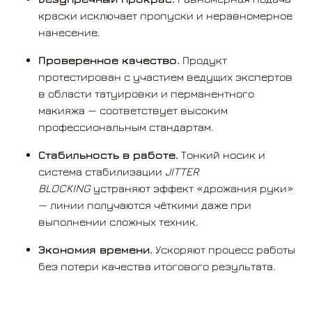
Длина заточки:
7
,
5
мм.
краски исключает пропуски и неравномерное
нанесение.
Жёсткость мембраны:
жёсткая — оптимальна
для минеральных пигментов и требовательных
Проверенное качество.
Продукт
техник.
протестирован с участием ведущих экспертов
в области татуировки и перманентного
Материал корпуса:
медицинский пластик —
макияжа — соответствует высоким
лёгкий, прочный, безопасный.
профессиональным стандартам.
Материал иглы:
гипоаллергенная
Стабильность в работе.
Тонкий носик и
нержавеющая сталь класса 316L — устойчива к
система стабилизации
JITTER
коррозии, не вызывает раздражения кожи.
BLOCKING
устраняют эффект «дрожания руки»
— линии получаются чёткими даже при
выполнении сложных техник.
Экономия времени.
Ускоряют процесс работы
без потери качества итогового результата.