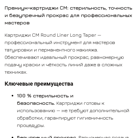
Премиум‑картриджи CM: стерильность, точность
Превосходны в контурных работах
—
и безупречный прокрас для профессиональных
гарантируют чёткие и ровные границы без
мастеров
расплывания.
Картриджи CM Round Liner Long Taper —
Универсальность
— подходят для:
профессиональный инструмент для мастеров
татуировки и перманентного макияжа.
идеального пикселя
(детальная
Обеспечивают идеальный прокрас, равномерную
прорисовка);
подачу краски и чёткость линий даже в сложных
контурных и теневых работ
(плавные
техниках.
переходы и чёткие границы).
Ключевые преимущества
Технические характеристики
100 % стерильность и
Количество в упаковке:
20 стерильных
безопасность.
Картриджи готовы к
картриджей.
использованию — не требуют дополнительной
обработки, гарантируют гигиеничность
Тип заточки:
Round Liner Long Taper (длинная и
процедуры.
острая).
Безупречный прокрас.
Равномерная подача