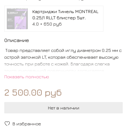
Картриджи Тинель MONTREAL
0.25/1 RLLT блистер 5шт.
4.0 × 650 руб
Описание
Товар представляет собой иглу диаметром 0.25 мм с
острой заточкой LT, которая обеспечивает высокую
точность при работе с кожей. Благодаря слегка
текстурированной поверхности достигается
Показать полностью
идеальное распределение краски, что позволяет
создавать максимально четкие и ровные линии и
2 500.00 руб
контуры. Эта модель особенно хорошо подойдет для
выполнения таких процедур как волосковая
техника, микротатуировки, внесение мелких
Нет в наличии
пигментов, беспиксельная вуальная растушевка и
работа со сложными участками тела клиента.
В избранное
Инструмент обладает высокой гибкостью и