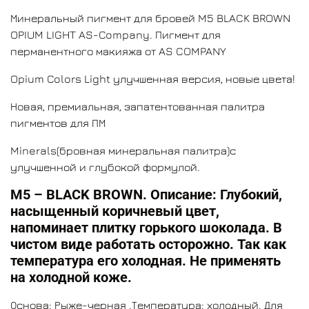
кого: подходит для темных брюнеток. Смешивание:
Минеральный пигмент для бровей M5 BLACK BROWN
для получения более теплого тона, рекомендуем
OPIUM LIGHT AS-Company. Пигмент для
смешивать с М4, а также М5. Может затемнить любой
перманентного макияжа от AS COMPANY
другой цвет, кроме М3.
Преимущества. Новая линейка Opium Colors Light
Opium Colors Light улучшенная версия, новые цвета!
представляет совершенно новый уровень.
Новая, премиальная, запатентованная палитра
Основой для создания пигментов служит сырье
пигментов для ПМ
премиум класса, мельчайших частиц, уникальная
разработка по особой рецептуре компании AS
Minerals(бровная минеральная палитра)с
COMPANY позволит вам работать с легкостью,
улучшенной и глубокой формулой.
получать насыщенные цвета со 100% остатком.
Opium
Colors Light-это уникальные пигменты не имеющие
М5 – BLACK BROWN. Описание: Глубокий,
аналогов!
Самый совершенный на сегодняшний
насыщенный коричневый цвет,
момент продукт в сфере производства красок для
напоминает плитку горького шоколада. В
перманентного макияжа.
чистом виде работать осторожно. Так как
температура его холодная. Не применять
на холодной коже.
Основа: Рыже-черная
.
Температура: холодный. Для