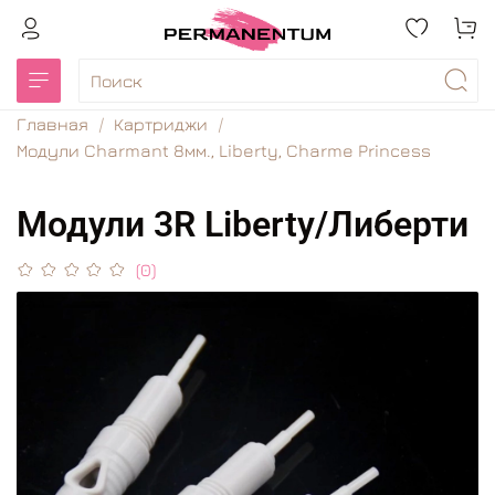
Главная
Картриджи
Модули Charmant 8мм., Liberty, Charme Princess
Модули 3R Liberty/Либерти
(0)