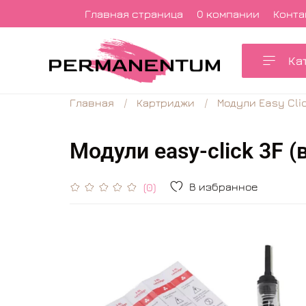
Главная страница
О компании
Конта
Ка
Главная
Картриджи
Модули Easy Cli
Модули easy-click 3F (
В избранное
(0)