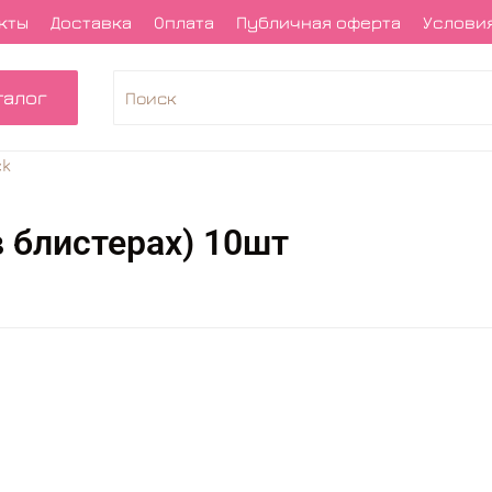
кты
Доставка
Оплата
Публичная оферта
Условия
талог
ck
в блистерах) 10шт