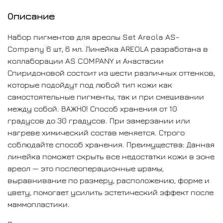
восстановления кожи после пластики с разрешения
Описание
хирурга, обычно не раньше чем через три месяца
после пластики.
Набор пигментов для ареолы Set Areola AS-
Company 6 шт, 6 мл. Линейка AREOLA разработана в
коллаборации AS COMPANY и Анастасии
Спиридоновой состоит из шести различных оттенков,
которые подойдут под любой тип кожи как
самостоятельные пигменты, так и при смешивании
между собой. ВАЖНО! Способ хранения от 10
градусов до 30 градусов. При замерзании или
нагреве химический состав меняется. Строго
соблюдайте способ хранения. Преимущества: Данная
линейка поможет скрыть все недостатки кожи в зоне
ареол — это послеоперационные шрамы,
выравнивание по размеру, расположению, форме и
цвету, помогает усилить эстетический эффект после
маммопластики.