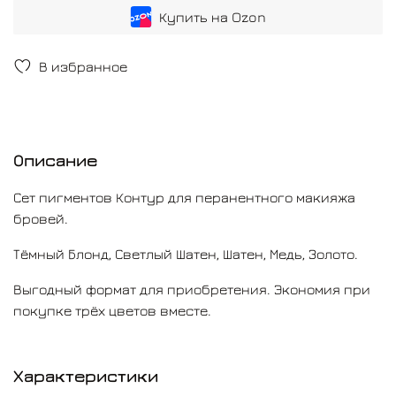
первоначальный оттенок на протяжении
Купить на Ozon
длительного времени, что гарантирует стойкость
результата процедуры перманентного макияжа.
В избранное
Набор пигментов Контур Про идеально подходит для
использования в профессиональных салонах
красоты и студиях татуажа или для знакомства с
брендом. Продукция сертифицирована и
соответствует всем требованиям безопасности.
Описание
Сет пигментов Контур для перанентного макияжа
бровей.
Тёмный Блонд, Светлый Шатен, Шатен, Медь, Золото.
Выгодный формат для приобретения. Экономия при
покупке трёх цветов вместе.
Характеристики