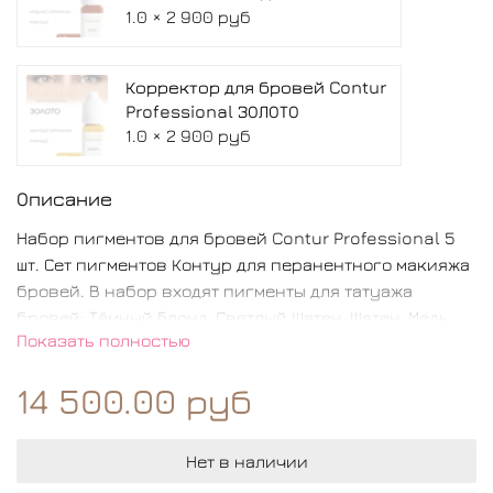
1.0 × 2 900 руб
Корректор для бровей Contur
Professional ЗОЛОТО
1.0 × 2 900 руб
Описание
Набор пигментов для бровей Contur Professional 5
шт. Сет пигментов Контур для перанентного макияжа
бровей. В набор входят пигменты для татуажа
бровей: Тёмный Блонд, Светлый Шатен, Шатен, Медь,
Показать полностью
Золото.Выгодный формат для приобретения.
Экономия при покупке трёх цветов вместе. В состав
14 500.00 руб
пигментов для татуажа входят высококачественные
красители, обеспечивающие яркий и насыщенный
цвет после введения под кожу. Благодаря своей
Нет в наличии
стойкости, пигменты контур про сохраняют свой