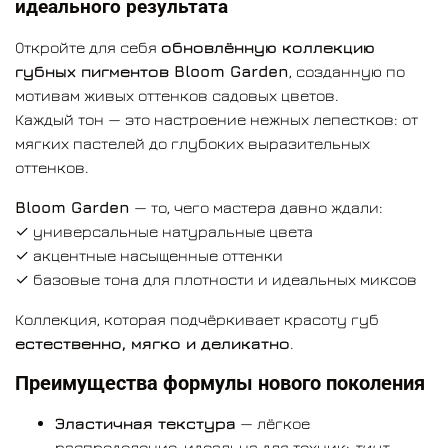
идеального результата
Создаёт мягкий, воздушный и женственный
результат
Откройте для себя
обновлённую коллекцию
губных пигментов Bloom Garden
, созданную по
Олицетворяет сладость, женственность и
мотивам живых оттенков садовых цветов.
очарование.
Каждый тон — это настроение нежных лепестков: от
Чайная Роза — это цвет нежности.
мягких пастелей до глубоких выразительных
оттенков.
Объём:
5 мл
Bloom Garden
— то, чего мастера давно ждали:
✓ универсальные натуральные цвета
✓ акцентные насыщенные оттенки
✓ базовые тона для плотности и идеальных миксов
Коллекция, которая подчёркивает красоту губ
естественно, мягко и деликатно
.
Преимущества формулы нового поколения
Эластичная текстура
— лёгкое
распределение, идеальна для техник:
тинт,