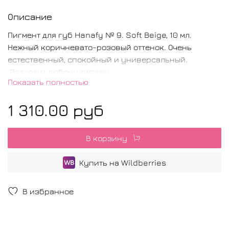
Описание
Пигмент для губ Hanafy № 9. Soft Beige, 10 мл.
Нежный коричневато-розовый оттенок. Очень
естественный, спокойный и универсальный.
Подходит любому типажу.
Показать полностью
Состав:
Aqua, Rosin, Glycerin, Isopropyl Alcohol,
1 310.00 руб
Hamamelis Virginiana Extract, CI#12466, CI#77265,
CI#77891, CI#21095, CI#12477.
В корзину
Тщательно встряхивайте пузырек перед
использованием.
Купить на Wildberries
Срок годности указан на этикетке.
В избранное
Открытый пигмент может быть использован в
течение 12 месяцев.