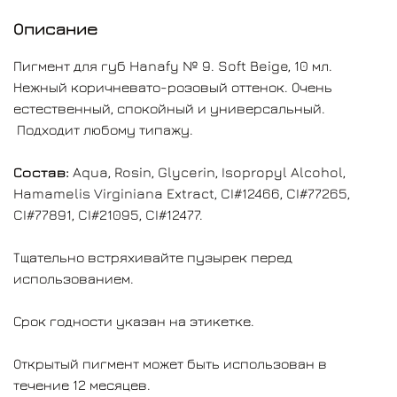
Производитель
— Hanafy Colours Pigments
Описание
Пигмент для губ Hanafy № 9. Soft Beige, 10 мл.
Страна — Россия
Нежный коричневато-розовый оттенок. Очень
естественный, спокойный и универсальный.
Подходит любому типажу.
Состав:
Aqua, Rosin, Glycerin, Isopropyl Alcohol,
Hamamelis Virginiana Extract, CI#12466, CI#77265,
CI#77891, CI#21095, CI#12477.
Тщательно встряхивайте пузырек перед
использованием.
Срок годности указан на этикетке.
Открытый пигмент может быть использован в
течение 12 месяцев.