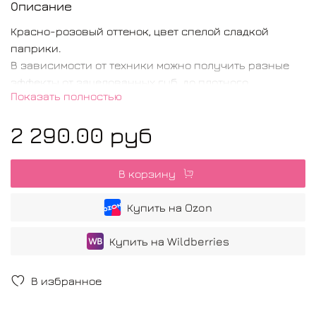
Описание
Красно-розовый оттенок, цвет спелой сладкой
паприки.
В зависимости от техники можно получить разные
эффекты от зацелованных губ, до плотного
Показать полностью
помадного.
2 290.00 руб
Идеальные цветовые решения:
Паприка 3:1 Карамель - добиваемся более нюдового
эффекта
В корзину
Паприка 3:1 Румянец - более нежный розовый
Паприка 3:1 Клубника - уменщаем насыщенность
Купить на Ozon
Купить на Wildberries
В избранное