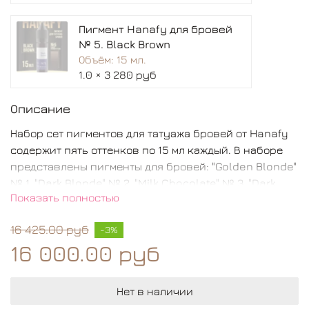
Пигмент Hanafy для бровей
№ 5. Black Brown
Объём: 15 мл.
1.0 × 3 280 руб
Описание
Набор сет пигментов для татуажа бровей от Hanafy
содержит пять оттенков по 15 мл каждый. В наборе
представлены пигменты для бровей: "Golden Blonde"
№ 1, "Dark Blonde" № 2, "Milk Chocolate" № 3, "Dark
Показать полностью
Brunette" № 4 и "Black Brown" № 5. Каждый оттенок
поможет создать идеальное и долговечное
16 425.00 руб
-3%
оформление бровей с помощью татуажа. Hanafy - это
16 000.00 руб
надежный выбор для профессионалов в индустрии
красоты.
Нет в наличии