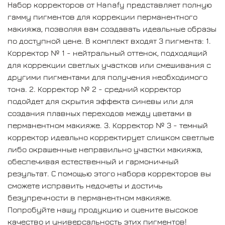
Набор корректоров от Hanafy представляет полную
гамму пигментов для коррекции перманентного
макияжа, позволяя вам создавать идеальные образы
3. Корректор № 3 - темный корректор идеально
по доступной цене. В комплект входят 3 пигмента: 1.
корректирует слишком светлые либо окрашенные
Корректор № 1 - нейтральный оттенок, подходящий
неправильно участки макияжа, обеспечивая
для коррекции светлых участков или смешивания с
естественный и гармоничный результат.
другими пигментами для получения необходимого
тона. 2. Корректор № 2 - средний корректор
подойдет для скрытия эффекта синевы или для
С помощью этого набора корректоров вы сможете
создания плавных переходов между цветами в
исправить недочеты и достичь безупречности в
перманентном макияже. 3. Корректор № 3 - темный
перманентном макияже. Попробуйте нашу
корректор идеально корректирует слишком светлые
продукцию и оцените высокое качество и
либо окрашенные неправильно участки макияжа,
универсальность этих пигментов! Создавайте
обеспечивая естественный и гармоничный
безупречные изображения с набором корректоров
результат. С помощью этого набора корректоров вы
Hanafy!
сможете исправить недочеты и достичь
безупречности в перманентном макияже.
Попробуйте нашу продукцию и оцените высокое
качество и универсальность этих пигментов!