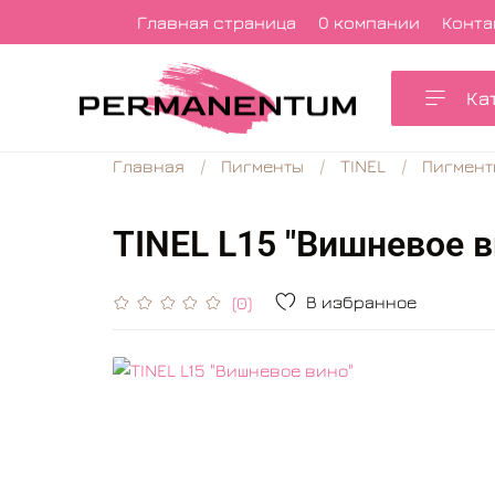
Главная страница
О компании
Конта
Ка
Главная
Пигменты
TINEL
Пигменты
TINEL L15 "Вишневое в
В избранное
(0)