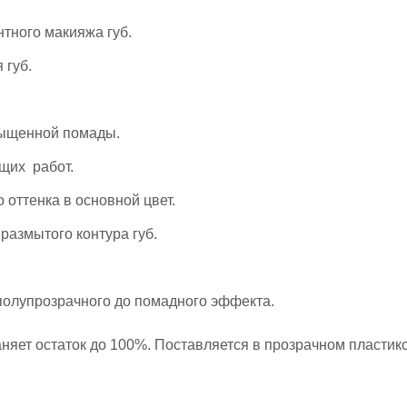
Подходит для корректирования асимметрии и
нтного макияжа губ.
размытого контура губ.
 губ.
Укрывистый.
За счёт техники нанесения можно сделать от
полупрозрачного до помадного эффекта.
асыщенной помады.
щих работ.
Готов к применению. После заживления
сохраняет остаток до 100%. Поставляется в
 оттенка в основной цвет.
прозрачном пластиковом флаконе, квадратной
размытого контура губ.
формы.
 полупрозрачного до помадного эффекта.
аняет остаток до 100%. Поставляется в прозрачном пласти