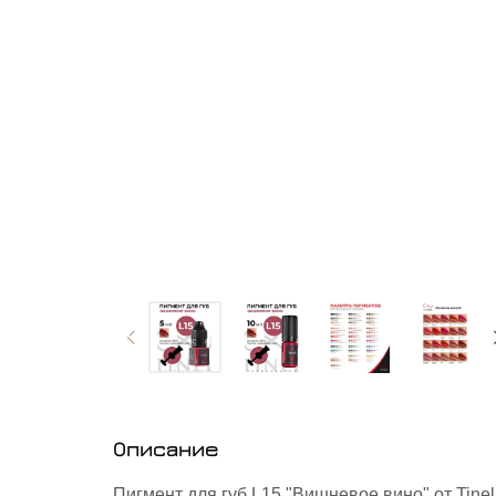
Описание
Пигмент для губ L15 "Вишневое вино" от Tinel