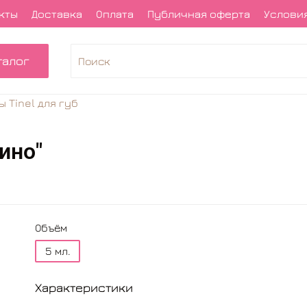
кты
Доставка
Оплата
Публичная оферта
Условия
талог
 Tinel для губ
ино"
Объём
5 мл.
Характеристики