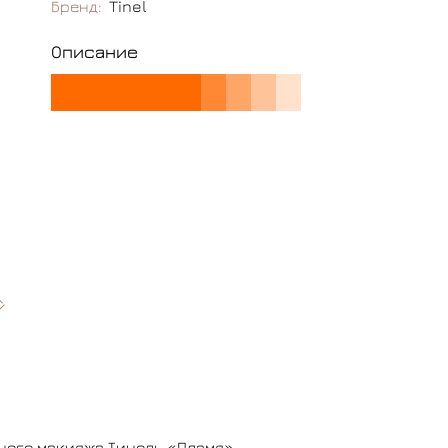
Бренд:
Tinel
Описание
тного макияжа Тинель «Пламя»