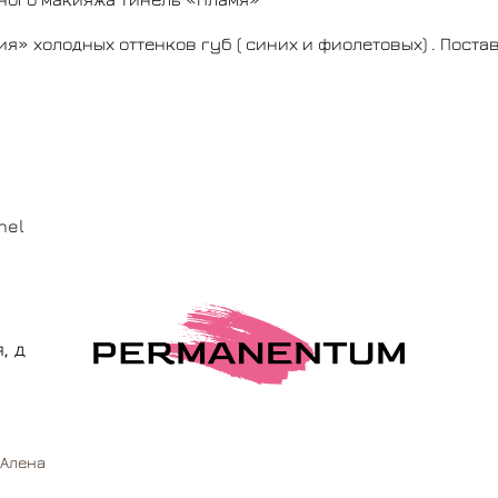
я» холодных оттенков губ ( синих и фиолетовых) . Пост
nel
, д
Алена