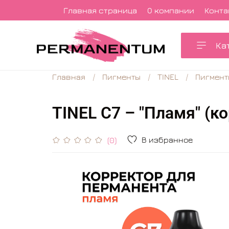
Главная страница
О компании
Конта
Ка
Главная
Пигменты
TINEL
Пигмент
TINEL С7 – "Пламя" (к
В избранное
(0)