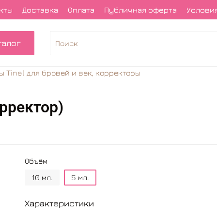
кты
Доставка
Оплата
Публичная оферта
Условия
талог
ы Tinel для бровей и век, корректоры
орректор)
Объём
10 мл.
5 мл.
Характеристики