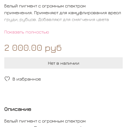
Белый пигмент с огромным спектром
применения. Применяют для камуфлирования ареол
груди, рубцов. Добавляют для смягчения цвета
Не применять в чистом виде для перекрытий! В
Показать полностью
остальных случаях использовать с осторожностью!
Преимущества: Подходит для создания собственных
2 000.00 руб
губных миксов
Используется для усиления цветов при осветление
Нет в наличии
бровных и губных пигментов. Идеален для создания
объёма и ретуши губ.
В избранное
Описание
Белый пигмент с огромным спектром