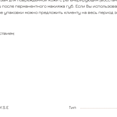
 после перманентного макияжа губ. Если Вы использова
Обладает противовоспалительным
е упаковки можно предложить клиенту на весь период 
действием;
Увлажняет;
Защищает кожу;
ствием;
Снимает отечность;
Оказывает антиоксидантное действие;
Смягчает кожу;
Регенерирует клетки кожи
.
Y.S.E
Тип