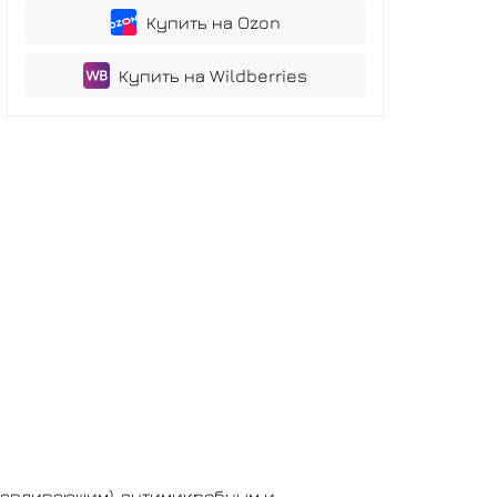
Купить на Ozon
Купить на Wildberries
авливающим), антимикробным и