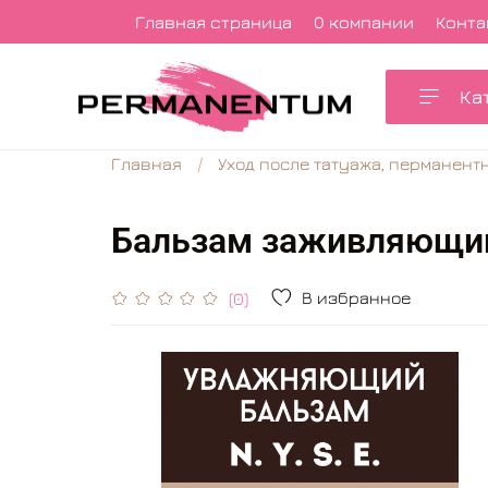
Главная страница
О компании
Конта
Ка
Главная
Уход после татуажа, перманент
Бальзам заживляющий
В избранное
(0)