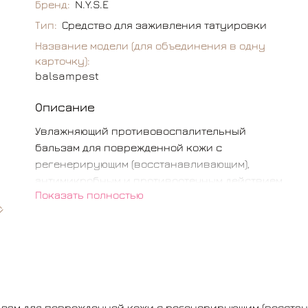
Бренд:
N.Y.S.E
Тип:
Средство для заживления татуировки
Название модели (для объединения в одну
карточку):
balsampest
Описание
Увлажняющий противовоспалительный
бальзам для поврежденной кожи с
регенерирующим (восстанавливающим),
антимикробным и противоотечным действием.
Показать полностью
Особенно хорош после перманентного макияжа
губ. Если Вы использовали трифалан - этот
бальзам обязательно Вам понравится.
Маленькие индивидуальные упаковки можно
предложить клиенту на весь период
заживления.
Действие:
зам для поврежденной кожи с регенерирующим (восстан