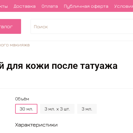
кты
Доставка
Оплата
Публичная оферта
Условия
талог
ного макияжа
 для кожи после татуажа
Объём
30 мл.
3 мл. х 3 шт.
3 мл.
Характеристики