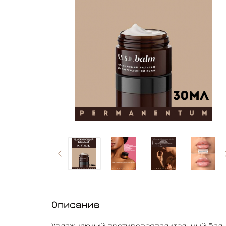
Описание
Увлажняющий противовоспалительный баль