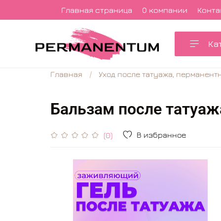
Главная страница
О компании
Конта
Ка
Главная
Уход после татуажа, перманент
Бальзам после татуа
В избранное
(0)