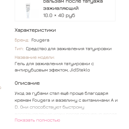
Бальзам после татуажа
заживляющий
10.0 × 40 руб
Характеристики
Бренд:
Fougera
Тип:
Средство для заживления татуировки
Название модели:
Гель для заживления татуировки с
антирубцовым эфектом, JidSteklo
Описание
Уход за губами стал ещё проще благодаря
кремам Fougera и вазелину с витаминами A и
D. Они способствуют быстрому
восстановлению кожи после процедур вроде
Показать полностью
татуажа или удаления папиллом. Могут
использоваться как профилактическое