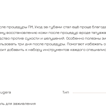
средство против сухости и шелушений.
Особенно полезны зимой, когда губы
нуждаются в дополнительном уходе.
Рекомендуется использовать три дня после
ле процедуры ПМ, Уход за губами стал ещё проще благод
процедуры. Помогают избежать образования
ому восстановлению кожи после процедур вроде татуажа
рубцов и шрамов. Этот профессиональный
ство против сухости и шелушений. Особенно полезны зи
продукт обязательно стоит добавить к набору
льзовать три дня после процедуры. Помогают избежать о
инструментов каждого специалиста по
оит добавить к набору инструментов каждого специалис
татуажу и перманентному макияжу.
ougera
Тип
ель для заживления