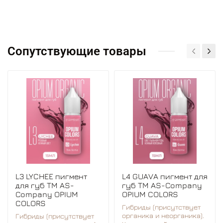
Garden, Lychee, Pink peach.
Техника внесения: акварельный эффект, помадный
эффект.
Сопутствующие товары
L3 LYCHEE пигмент
L4 GUAVA пигмент для
для губ TM AS-
губ TM AS-Company
Company OPIUM
OPIUM COLORS
COLORS
Гибриды (присутствует
органика и неорганика).
Гибриды (присутствует