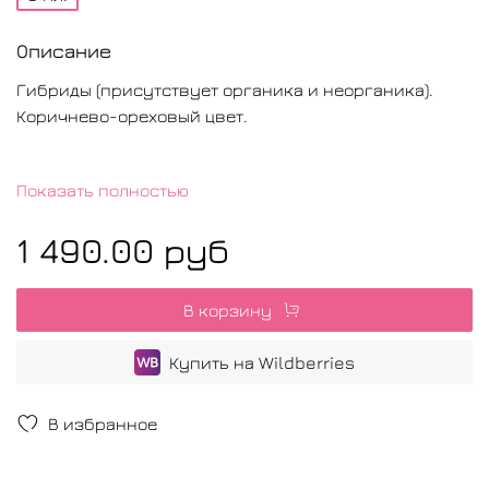
Описание
Гибриды (присутствует органика и неорганика).
Коричнево-ореховый цвет.
Основа: тёплая.
Показать полностью
Применим в коже: холодная.
Остаток: от 40% до 80%.
1 490.00 руб
Консистенция: средняя.
В корзину
Сочетание: самостоятельный пигмент.
Допустим в сочетании с холодными
Купить на Wildberries
и нейтральными цветами.
В избранное
Пример сочетаний: Pink panther, Lychee.