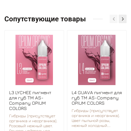
Техника внесения: акварельный эффект.
Сопутствующие товары
L3 LYCHEE пигмент
L4 GUAVA пигмент для
для губ TM AS-
губ TM AS-Company
Company OPIUM
OPIUM COLORS
COLORS
Гибриды (присутствует
органика и неорганика).
Гибриды (присутствует
Цвет пыльной розы,
органика и неорганика).
нежный холодный....
Розовый нежный цвет.
Основа: нейтральная....