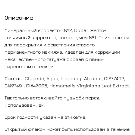
Производитель
— Hanafy Colours Pigments.
Страна происхождения
— Россия
Описание
Минеральный корректор №2, Dubai. Желто-
горчичный корректор, светлее, чем №1. Применяется
для перекрытия и осветления старого
перманентного макияжа. Идеален для коррекции
некачественного татуажа бровей с явным
сиреневым оттенком.
Состав:
Glycerin, Aqua, Isopropyl Alcohol, CI#77492,
CI#77491, CI#47005, Hamamelis Virginiana Leaf Extract.
Тщательно встряхивайте пузырёк перед
использованием.
Срок годности указан на этикетке.
Открытый флакон может быть использован в течение