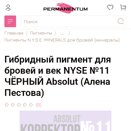
Главная
Пигменты
...
Пигменты N.Y.S.E. MINERALS для бровей (минералы)
Гибридный пигмент для
бровей и век NYSE №11
ЧЁРНЫЙ Absolut (Алена
Пестова)
(0)