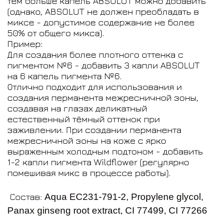
тем больше капель
ABSOLUT
можно добавить
(однако,
ABSOLUT
не должен преобладать в
миксе - допустимое содержание не более
50% от общего микса).
Пример:
Для создания более плотного оттенка с
пигментом №6 - добавить 3 капли
ABSOLUT
на 6 капель пигмента №6.
Отлично подходит для использования и
создания перманента межресничной зоны,
создавая на глазах деликатный
естественный тёмный оттенок при
заживлении. При создании перманента
межресничной зоны на коже с ярко
выраженным холодным подтоном - добавить
1-2 капли пигмента
Wildflower
(регулярно
помешивая микс в процессе работы).
Состав:
Aqua EC231-791-2, Propylene glycol,
Panax ginseng root extract, CI 77499, CI 77266