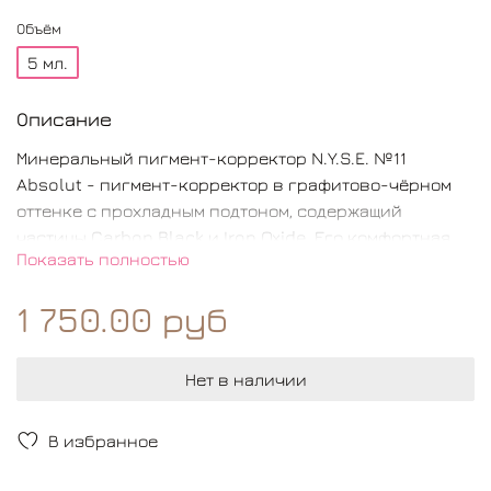
Объём
5 мл.
Описание
Минеральный пигмент-корректор N.Y.S.E. №11
Absolut - пигмент-корректор в графитово-чёрном
оттенке с прохладным подтоном, содержащий
частицы Carbon Black и Iron Oxide. Его комфортная
Показать полностью
средняя плотность консистенции делает его
идеальным для использования в качестве подложки
1 750.00 руб
на красной сосудистой коже.
Нет в наличии
В избранное