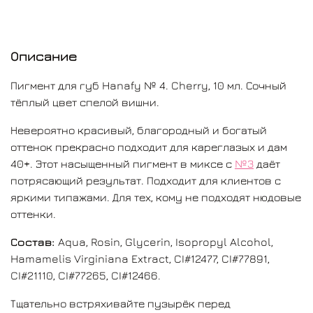
Срок годности указан на этикетке.
Открытый пигмент может быть использован в
Описание
течение 12 месяцев.
Пигмент для губ Hanafy № 4. Cherry, 10 мл. Сочный
Производитель
— Hanafy Colours Pigments
тёплый цвет спелой вишни.
Невероятно красивый, благородный и богатый
Страна — Россия
оттенок прекрасно подходит для кареглазых и дам
40+. Этот насыщенный пигмент в миксе с
№3
даёт
потрясающий результат. Подходит для клиентов с
яркими типажами. Для тех, кому не подходят нюдовые
оттенки.
Состав:
Aqua, Rosin, Glycerin, Isopropyl Alcohol,
Hamamelis Virginiana Extract, CI#12477, CI#77891,
CI#21110, CI#77265, CI#12466.
Тщательно встряхивайте пузырёк перед