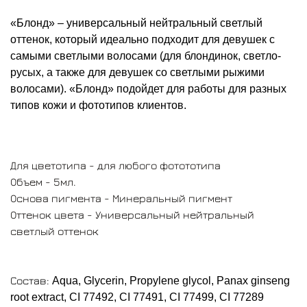
root extract, CI 77492, CI 77491, CI 77499, CI 77289
«Блонд» – универсальный нейтральный светлый
оттенок, который идеально подходит для девушек с
Общий срок годности: 24 месяца
самыми светлыми волосами (для блондинок, светло-
Срок годности после вскрытия: 24 месяца
русых, а также для девушек со светлыми рыжими
волосами). «Блонд» подойдет для работы для разных
типов кожи и фототипов
клие
нтов.
Для цветотипа - для любого фотототипа
Объем - 5мл.
Основа пигмента - Минеральный пигмент
Оттенок цвета - Универсальный нейтральный
светлый оттенок
Состав:
Aqua, Glycerin, Propylene glycol, Panax ginseng
root extract, CI 77492, CI 77491, CI 77499, CI 77289