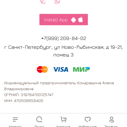
косметического татуажа, разработанные по ГОСТР
58391— 2019. Соответствуют нормам и требованиям
ТЕХНИЧЕСКОГО РЕГЛАМЕНТА ТАМОЖЕННОГО СОЮЗА ТР ТС
Install App
009/2011О безопасности парфюмерно-
косметической продукции.
+7(999) 209-84-02
Перед применение необходимо хорошо взболтать
краску.
г Санкт-Петербург, ул Ново-Рыбинская, д 19-21,
помещ 3
После заживления, в случае необходимости легко
поддается лазерной коррекции цвета или лазерному
удалению.
Индивидуальный предприниматель Кондрашина Алена
Владимировна
ОГРНИП: 319784700125747
ИНН: 470508658405
Каталог
Поиск
Корзина
Избранное
Профиль