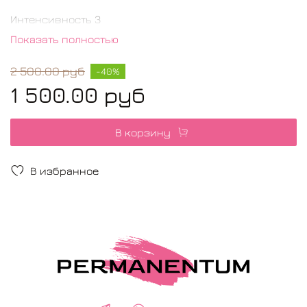
Интенсивность 3
Показать полностью
Цветовой индекс CI#77891 CI#12477 CI#21160
2 500.00 руб
-40%
1 500.00 руб
Морковный относится к широкому спектру
оранжевых оттенков.
В корзину
Идеален для работы с тёмной и холодной
красной каймой губ!
В избранное
В состав пигментов входят:
вода, изопропиловый спирт и красители,
разрешённые к применению. Качество подтверждено
сертификатами и результатами исследований.
SHINE
- профессиональные пигменты для