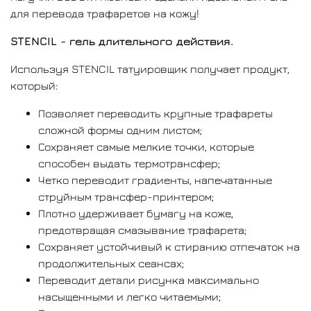
для перевода трафаретов на кожу!
Как это работает:
STENCIL - гель длительного действия.
Мы рекомендуем использовать оригинальную
Используя STENCIL татуировщик получает продукт,
тонкую бумагу для перевода рисунка. Она
который:
равномернее впитывает состав, и формирует четкие
Позволяет переводить крупные трафареты
линии в мелких деталях.
сложной формы одним листом;
Обезжиривание перед нанесением трафарета -
Сохраняет самые мелкие точки, которые
неотъемлемая процедура. Обезжиренная
способен выдать термотрансфер;
поверхность кожи частично теряет эластичные
Четко переводит градиенты, напечатанные
свойства, жирные кислоты вымываются и пластинки
струйным трансфер-принтером;
рогового слоя прижимаются плотнее друг к другу.
Плотно удерживает бумагу на коже,
предотвращая смазывание трафарета;
Во время нанесения на кожу STENCIL отдельные
Сохраняет устойчивый к стиранию отпечаток на
компоненты геля встраиваются в поверхность
продолжительных сеансах;
липидного матрикса, без вымывания или замещения
Переводит детали рисунка максимально
оставшихся жирных кислот.
насыщенными и легко читаемыми;