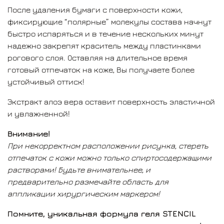
После удаления бумаги с поверхности кожи,
Продукт сертифицирован. Номер декларации о
фиксирующие “полярные” молекулы состава начнут
соответствии:
ЕАЭС N RU Д-RU.ТР06.B.04383/19
быстро испаряться и в течение нескольких минут
надежно закрепят краситель между пластинками
рогового слоя. Оставляя на длительное время
готовый отпечаток на коже, Вы получаете более
устойчивый оттиск!
Экстракт алоэ вера оставит поверхность эластичной
и увлажненной!
Внимание!
При некорректном расположении рисунка, стереть
отпечаток с кожи можно только спиртосодержащими
растворами! Будьте внимательнее, и
предварительно размечайте область для
аппликации хирургическим маркером!
Помните, уникальная формула геля STENCIL