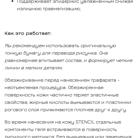
Поддерживает эпидермис увлажненным снижая
Пространство между пластинками рогового слоя
излишнюю травматизацию;
увеличивается, через него легко проникают частицы
красителя.
В распоряжении татуировщика достаточное
Как это работает:
количество времени для перевода крупных
трафаретов: гель остается влажным и удерживает в
Мы рекомендуем использовать оригинальную
полупроницаемой оболочке молекулы состава,
тонкую бумагу для перевода рисунка. Она
отвечающие за фиксацию красителя.
равномернее впитывает состав, и формирует четкие
линии в мелких деталях.
После соприкосновения трафарета с поверхностью,
основная часть состава начинает впитываться в
Обезжиривание перед нанесением трафарета -
бумагу. Обволакивая и отделяя частицы красителя
неотъемлемая процедура. Обезжиренная
от бумаги, STENCIL переносит их максимальное
поверхность кожи частично теряет эластичные
количество в ранее подготовленные слои между
свойства, жирные кислоты вымываются и пластинки
пластинками рогового слоя, сохраняя идеальную
рогового слоя прижимаются плотнее друг к другу.
детализацию отпечатка!
Во время нанесения на кожу STENCIL отдельные
После удаления бумаги с поверхности кожи,
компоненты геля встраиваются в поверхность
фиксирующие “полярные” молекулы состава начнут
липидного матрикса, без вымывания или замещения