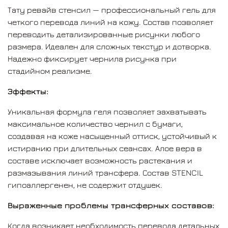
татуировщики сталкиваются с рядом специфических
Тату ревайв стенсил — профессиональный гель для
проблем, которые могут доставить трансферные
четкого перевода линий на кожу. Состав позволяет
составы, например:
переводить детализированные рисунки любого
размера. Идеален для сложных текстур и дотворка.
Испарение
— Спиртосодержащие средства быстро
Надежно фиксирует чернила рисунка при
высыхают на коже и часть трафарета не успевает
стадийном реализме.
перевестись, приходится пропитывать бумагу
сверху, что не гарантирует стойкого оттиска.
Эффекты:
Текучесть
— Водные составы слишком жидкие и
Уникальная формула геля позволяет захватывать
растворяют краситель трансфера на бумаге, на коже
максимальное количество чернил с бумаги,
мелкие детали сливаются в крупные фрагменты.
создавая на коже насыщенный оттиск, устойчивый к
истиранию при длительных сеансах. Алое вера в
Вязкость
— Густые гели не способны провести
составе исключает возможность растекания и
через себя мелкие детали, и фрагменты картинки
размазывания линий трансфера. Состав STENCIL
теряются.
гипоаллергенен, не содержит отдушек.
Скользкость
— Наполненный глицеринами, жирный,
Выраженные проблемы трансферных составов:
состав долго не высыхает, оттиск смещается,
смазывая изображение.
Когда возникает необходимость перевода детальных