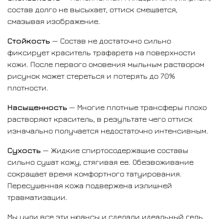
STENCIL - гель длительного действия.
состав долго не высыхает, оттиск смещается,
смазывая изображение.
Используя STENCIL татуировщик получает продукт,
который:
Стойкость
— Состав не достаточно сильно
фиксирует краситель трафарета на поверхности
Позволяет переводить крупные трафареты
кожи. После первого омовения мыльным раствором
сложной формы одним листом;
рисунок может стереться и потерять до 70%
Сохраняет самые мелкие точки, которые
плотности.
способен выдать термотрансфер;
Четко переводит градиенты, напечатанные
Насыщенность
— Многие плотные трансферы плохо
струйным трансфер-принтером;
растворяют краситель, в результате чего оттиск
Плотно удерживает бумагу на коже,
изначально получается недостаточно интенсивным.
предотвращая смазывание трафарета;
Сохраняет устойчивый к стиранию отпечаток на
Сухость
— Жидкие спиртосодержащие составы
продолжительных сеансах;
сильно сушат кожу, стягивая ее. Обезвоживание
Переводит детали рисунка максимально
сокращает время комфортного татуирования.
насыщенными и легко читаемыми;
Пересушенная кожа подвержена излишней
Поддерживает эпидермис увлажненным снижая
травматизации.
излишнюю травматизацию;
Мы учли все эти нюансы и сделали идеальный гель