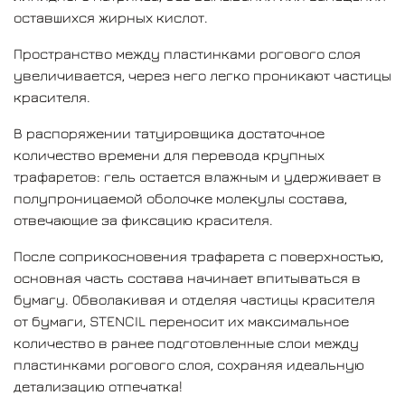
быстро испаряться и в течение нескольких минут
оставшихся жирных кислот.
надежно закрепят краситель между пластинками
Пространство между пластинками рогового слоя
рогового слоя. Оставляя на длительное время
увеличивается, через него легко проникают частицы
готовый отпечаток на коже, Вы получаете более
красителя.
устойчивый оттиск!
В распоряжении татуировщика достаточное
Экстракт алоэ вера оставит поверхность эластичной
количество времени для перевода крупных
и увлажненной!
трафаретов: гель остается влажным и удерживает в
Внимание!
полупроницаемой оболочке молекулы состава,
При некорректном расположении рисунка, стереть
отвечающие за фиксацию красителя.
отпечаток с кожи можно только спиртосодержащими
После соприкосновения трафарета с поверхностью,
растворами! Будьте внимательнее, и
основная часть состава начинает впитываться в
предварительно размечайте область для
бумагу. Обволакивая и отделяя частицы красителя
аппликации хирургическим маркером!
от бумаги, STENCIL переносит их максимальное
Помните, уникальная формула геля STENCIL
количество в ранее подготовленные слои между
позволяет наносить его очень тонким слоем!
пластинками рогового слоя, сохраняя идеальную
В это сложно поверить, но, просто попробуйте, Вы
детализацию отпечатка!
удивитесь, насколько это удобно и экономно!