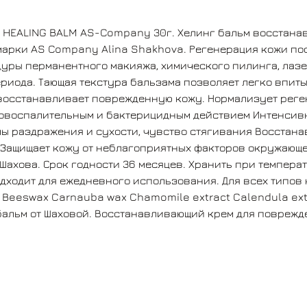
оказывает ранозаживляющий эффект Обладает
противовоспалительным и бактерицидным
а HEALING BALM AS-Company 30г. Хелинг бальм восстан
действием Интенсивно питает, предотвращает
арки AS Company Alina Shakhova. Регенерация кожи пос
обезвоживание Устраняет эритему, симптомы
уры перманентного макияжа, химического пилинга, лаз
раздражения и сухости, чувство
иода. Тающая текстура бальзама позволяет легко впитыв
стягивания Восстанавливает естественный
 восстанавливает поврежденную кожу. Нормализует реге
иммунитет кожи Оказывает антиоксидантное
воспалительным и бактерицидным действием Интенсивн
действие Защищает кожу от неблагоприятных
ы раздражения и сухости, чувство стягивания Восстан
факторов окружающей среды Объём: 30
Защищает кожу от неблагоприятных факторов окружающе
грамм Страна производитель: Россия Бренд: АС
Шахова. Срок годности 36 месяцев. Хранить при температ
компании Шахова. Срок годности 36
ходит для ежедневного использования. Для всех типов к
месяцев. Хранить при температуре от +5 до
il Beeswax Carnauba wax Chamomile extract Calendula extr
+25°С Применение: Наносить на очищенную
бальм от Шаховой. Восстанавливающий крем для поврежд
кожу по мере необходимости. Подходит для
ежедневного использования. Для всех типов
кожи. Состав: Coconut oil Cocoa
butter Grapeseed oil Jojoba Oil Rapeseed
oil Beeswax Carnauba wax Chamomile
extract Calendula extract Vitamin A, D, E. Если