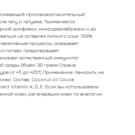
авливающий противовоспалительный
ле тату и татуажа. Применяется
ерной шлифовки, микродермабразии и до
аться не оставляя липкого слоя. 100%
неративные процессы, оказывает
о питает, предотвращает
авливает естественный иммунитет
й среды Объём: 30 грамм Страна
уре от +5 до +25°С Применение: Наносить на
ожи. Состав: Coconut oil Cocoa
act Vitamin A, D, E. Если вы использовали
енной кожи, регенерация кожи по аналогии