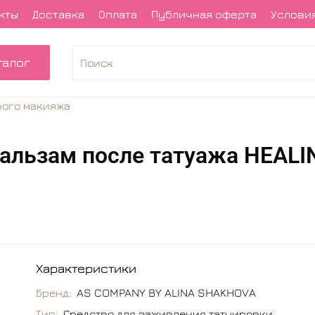
кты
Доставка
Оплата
Публичная оферта
Условия
талог
ного макияжа
альзам после татуажа HEAL
Характеристики
Бренд:
AS COMPANY BY ALINA SHAKHOVA
Тип:
Средство для заживления татуировки