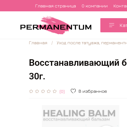
Главная страница
О компании
Конта
Ка
Главная
Уход после татуажа, перманент
Восстанавливающий б
30г.
В избранное
(0)