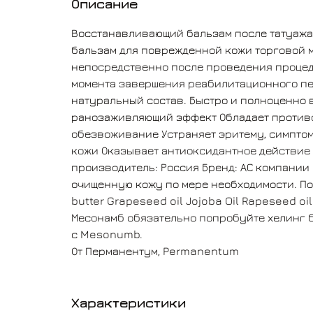
Описание
Восстанавливающий бальзам после татуаж
бальзам для поврежденной кожи торговой м
непосредственно после проведения процед
момента завершения реабилитационного пер
натуральный состав. Быстро и полноценно
ранозаживляющий эффект Обладает противо
обезвоживание Устраняет эритему, симптом
кожи Оказывает антиоксидантное действие 
производитель: Россия Бренд: АС компании 
очищенную кожу по мере необходимости. Под
butter Grapeseed oil Jojoba Oil Rapeseed o
Месонамб обязательно попробуйте хелинг 
с Mesonumb.
От Перманентум, Permanentum
Характеристики